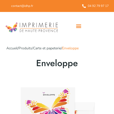
contact@idhp.fr
04 92 79 97 17
Notre démarche environnementale
Accueil
/
Produits
/
Carte et papeterie
/
Enveloppe
Enveloppe