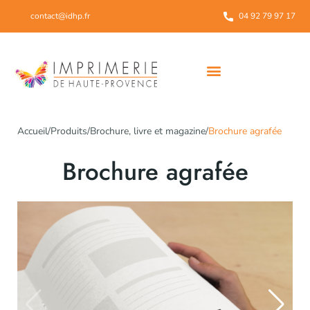
contact@idhp.fr
04 92 79 97 17
Notre démarche environnementale
Accueil
/
Produits
/
Brochure, livre et magazine
/
Brochure agrafée
Brochure agrafée