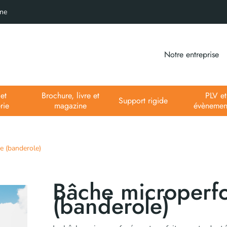
ane
Notre entreprise
et
Brochure, livre et
PLV et
Support rigide
rie
magazine
évènement
e (banderole)
Bâche microperf
(banderole)