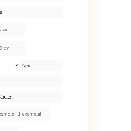
ri
Non
droite