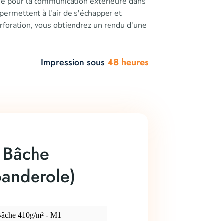
ée pour la communication extérieure dans
ermettent à l'air de s'échapper et
perforation, vous obtiendrez un rendu d'une
Impression sous
48 heures
e Bâche
banderole)
âche 410g/m² - M1