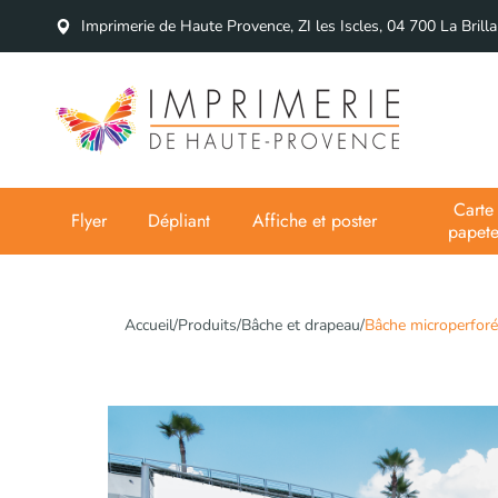
Imprimerie de Haute Provence, ZI les Iscles, 04 700 La Brill
Carte 
Flyer
Dépliant
Affiche et poster
papete
Accueil
/
Produits
/
Bâche et drapeau
/
Bâche microperforé