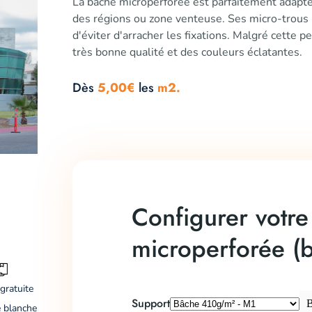
La bâche microperforée est parfaitement adapt
des régions ou zone venteuse. Ses micro-trous p
d'éviter d'arracher les fixations. Malgré cette 
très bonne qualité et des couleurs éclatantes.
Dès
5,00€
les
m2.
Configurer votr
microperforée (
gratuite
Support
B
 blanche