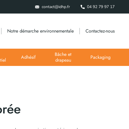
contact@idhp.fr
04 92 79 97 17
Notre démarche environnementale
Contactez-nous
Bâche et
Adhésif
Packaging
iel
drapeau
orée