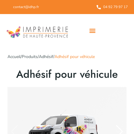
contact@idhp.fr
04 92 79 97 17
Notre démarche environnementale
Accueil
/
Produits
/
Adhésif
/
Adhésif pour véhicule
Adhésif pour véhicule